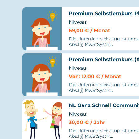
Premium Selbstlernkurs Pl
Niveau:
69,00
€
/ Monat
Die Unterrichtsleistung ist umsa
Abs.1 j) MwStSystRL.
Premium Selbstlernkurs (
Niveau:
Von:
12,00
€
/ Monat
Die Unterrichtsleistung ist umsa
Abs.1 j) MwStSystRL.
NL Ganz Schnell Communi
Niveau:
30,00
€
/ Jahr
Die Unterrichtsleistung ist umsa
Abs.1 j) MwStSystRL.