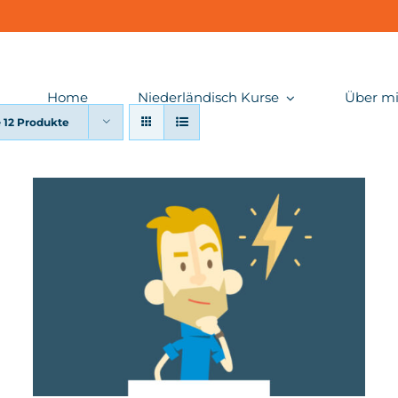
Home
Niederländisch Kurse
Über m
e
12 Produkte
IN DEN WARENKORB
/
DETAILS