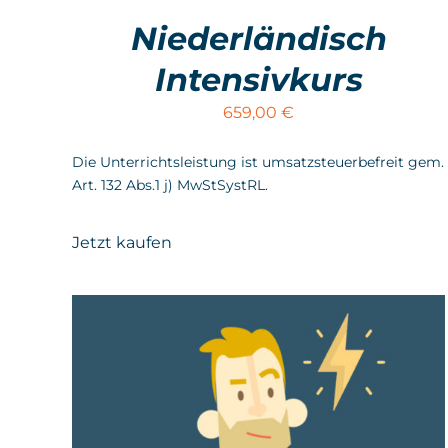
Niederländisch
Intensivkurs
659,00
€
Die Unterrichtsleistung ist umsatzsteuerbefreit gem.
Art. 132 Abs.1 j) MwStSystRL.
Jetzt kaufen
S
IN DEN WARENKORB
/
DETAILS